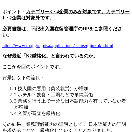
ポイント：
カテゴリー3・4企業のみが対象です。カテゴリー
1・2企業は対象外で
す。
必要書類は、下記出入国在留管理庁の
HP
をご参照くださ
い。
https://www.moj.go.jp/isa/applications/status/gijinkoku.html
なぜ最近「
N2
厳格化」と言われているのか。
ここが今回のポイントです。
背景は以下の流れ：
1.技人国の悪用（偽装就労）が増加
2.ホテル・飲食・工場などで単純労働
3.業務を行う上で十分な日本語能力を有していない者
が増加
4.入管が審査を厳格化
その結果、業務理解能力の証明として 、日本語能力の証明
を求めることで、厳格化していくこととなりました。